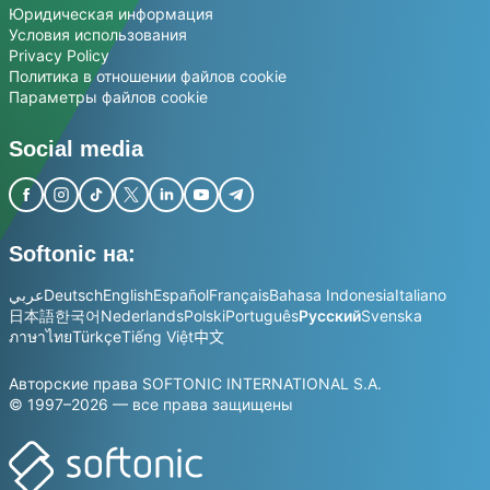
Юридическая информация
Условия использования
Privacy Policy
Политика в отношении файлов cookie
Параметры файлов cookie
Social media
Softonic на:
عربي
Deutsch
English
Español
Français
Bahasa Indonesia
Italiano
日本語
한국어
Nederlands
Polski
Português
Русский
Svenska
ภาษาไทย
Türkçe
Tiếng Việt
中文
Авторские права SOFTONIC INTERNATIONAL S.A.
© 1997–2026 — все права защищены