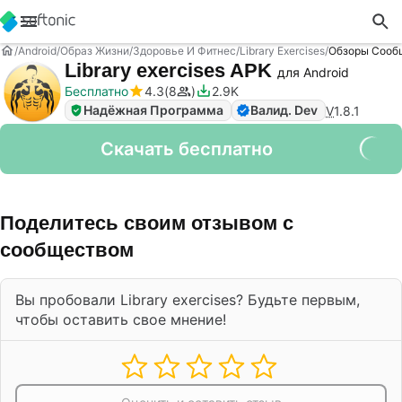
Android
Образ Жизни
Здоровье И Фитнес
Library Exercises
Обзоры Сооб
Library exercises APK
для Android
Бесплатно
4.3
8
2.9K
Надёжная Программа
Валид. Dev
V
1.8.1
Скачать бесплатно
Поделитесь своим отзывом с
сообществом
Вы пробовали Library exercises? Будьте первым,
чтобы оставить свое мнение!